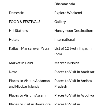
Dharamshala
Domestic
Explore Weekend
FOOD & FESTIVALS
Gallery
Hill Stations
Honeymoon Destinations
Hotels
International
Kailash Mansarovar Yatra
List of 12 Jyotirlingas in
India
Market in Delhi
Market in Noida
News
Places to Visit in Amritsar
Places to Visit in Andaman
Places to Visit in Andhra
and Nicobar Islands
Pradesh
Places to Visit in Assam
Places to Visit in Ayodhya
Places to visit in Bangalore
Places to Visit in