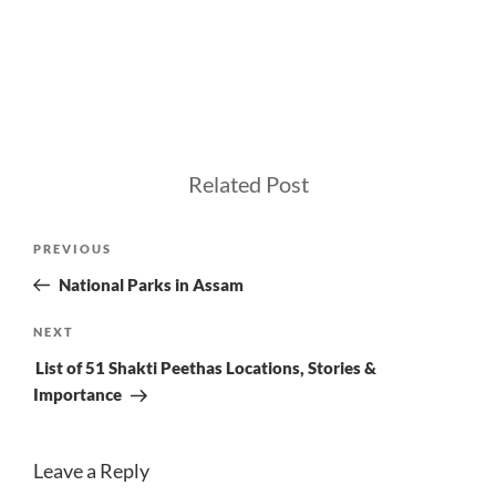
Related Post
Post
Previous
PREVIOUS
navigation
Post
National Parks in Assam
Next
NEXT
Post
List of 51 Shakti Peethas Locations, Stories &
Importance
Leave a Reply